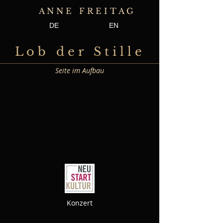
A N N E F R E I T A G
DE
EN
L o b d e r S t i l l e
Seite im Aufbau
Konzert