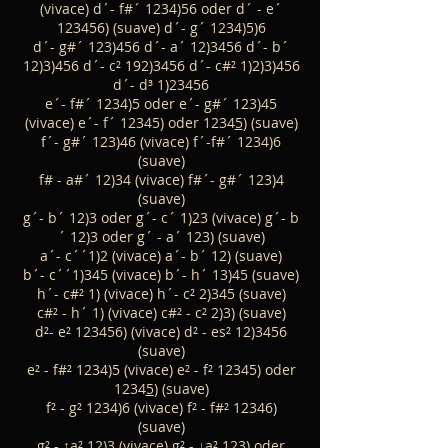
(vivace) d´- f#´ 1234)56 oder d´ - e´
123456) (suave) d´- g´ 1234)5)6
d´- g#´ 123)456 d´- a´ 12)3456 d´- b´
12)3)456 d´- c²
192)3456
d´- c#² 1)2)3)456
d´- d³ 1)23456
e´- f#´ 1234)5 oder e´- g#´ 123)45
(vivace) e´- f´ 12345) oder 1234
5
) (suave)
f´- g#´ 123)46 (vivace) f´-f#´ 1234)6
(suave)
f# - a#´ 12)34 (vivace) f#´- g#´ 123)4
(suave)
g´- b´ 12)3 oder g´- c´ 1)23 (vivace) g´- b
´ 12)3 oder g´ - a´ 123) (suave)
a´- c´´1)2 (vivace) a´- b´ 12) (suave)
b´- c´´1)345 (vivace) b´- h´ 13)45 (suave)
h´- c#² 1) (vivace) h´- c² 2)345 (suave)
c#² - h´ 1) (vivace) c#² - c² 2)3) (suave)
d²- e² 123456) (vivace) d² - es² 12)3456
(suave)
e² - f#² 1234)5 (vivace) e² - f² 12345) oder
1234
5
) (suave)
f² - g² 1234)6 (vivace) f² - f#² 12346)
(suave)
g² - ↑a² 12)3 (vivace) g² - ↓a² 123) oder