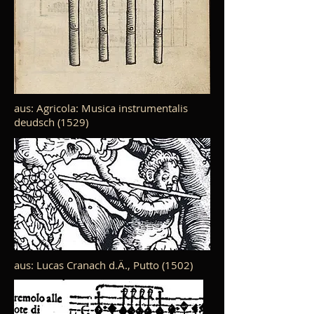
aus: Agricola: Musica instrumentalis
deudsch (1529)
aus: Lucas Cranach d.Ä., Putto (1502)