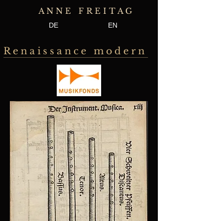
A N N E F R E I T A G
DE
EN
R e n a i s s a n c e m o d e r n