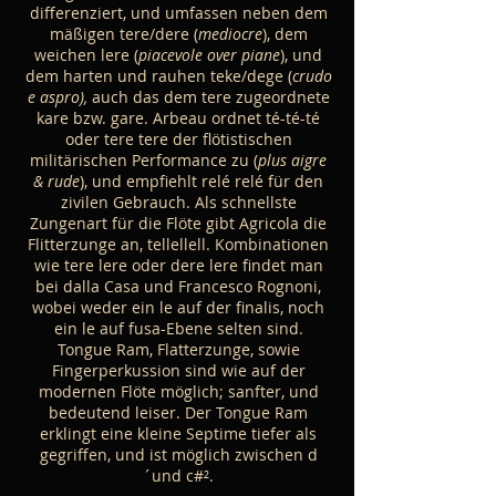
differenziert, und umfassen neben dem
mäßigen tere/dere (
mediocre
), dem
weichen lere (
piacevole over piane
), und
dem harten und rauhen teke/dege (
crudo
e aspro),
auch das dem tere zugeordnete
kare bzw. gare. Arbeau ordnet té-té-té
oder tere tere der flötistischen
militärischen Performance zu (
plus aigre
& rude
), und empfiehlt relé relé für den
zivilen Gebrauch. Als schnellste
Zungenart für die Flöte gibt Agricola die
Flitterzunge an, tellellell. Kombinationen
wie tere lere oder dere lere findet man
bei dalla Casa und Francesco Rognoni,
wobei weder ein le auf der finalis, noch
ein le auf fusa-Ebene selten sind.
Tongue Ram, Flatterzunge, sowie
Fingerperkussion sind wie auf der
modernen Flöte möglich; sanfter, und
bedeutend leiser. Der Tongue Ram
erklingt eine kleine Septime tiefer als
gegriffen, und ist möglich zwischen d
´und c#².