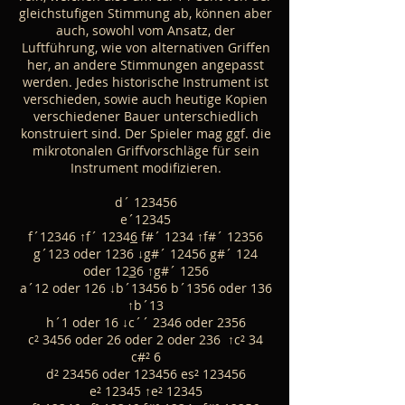
gleichstufigen Stimmung ab, können aber
auch, sowohl vom Ansatz, der
Luftführung, wie von alternativen Griffen
her, an andere Stimmungen angepasst
werden. Jedes historische Instrument ist
verschieden, sowie auch heutige Kopien
verschiedener Bauer unterschiedlich
konstruiert sind. Der Spieler mag ggf. die
mikrotonalen Griffvorschläge für sein
Instrument modifizieren.
d´ 123456
e´12345
f´12346 ↑f´ 1234
6
f#´ 1234 ↑f#´ 12356
g´123 oder 1236 ↓g#´ 12456 g#´ 124
oder 12
3
6 ↑g#´ 1256
a´12 oder 126 ↓b´13456 b´1356 oder 136
↑b´13
h´1 oder 16 ↓c´´ 2346 oder 2356
c² 3456 oder 26 oder 2 oder 236 ↑c² 34
c#² 6
d² 23456 oder 123456 es² 123456
e² 12345 ↑e² 12345