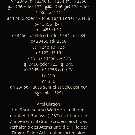
f² 12346 ↑f² 12346 f#² 1234 ↑f#² 12356
g² 1236 oder 123 ↓g#² 1246 g#² 124 oder
1236 ↑g#² 12
a² 12456 oder 12
3
456 ↓b² 13 oder 123456
b² 13456 ↑b² 1
h² 1456 ↑h² 2
c³ 3456 ↑c³ 456 oder 6 c#³ 34 ↑c#³ 34
d³ 23456 ↑d³ 2356
es³ 1246 ↓e³ 126
e³ 125 ↓f³ 16
f³ 15 f#³ 13456 ↓g³ 135
g³ 3456 oder 123 ↑g³ 346
a³ 2345 ↓b³ 1256 oder 24
b³ 126
c4 356
d4 23456 („auss schnellst velocissimo“
Agricola 1529)
Artikulation
Um Sprache und Worte zu imitieren,
empfiehlt Ganassi (1535) nicht nur die
Zungenartikulation, sondern auch das
Verhältnis des Atems und die Hilfe der
Finger. Seine Artikulationsarten sind