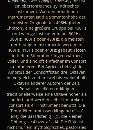
dallemant, Zwerchpfeife, traverse, flute
) ist
ein obertonreiches, zylindrisches
Instrument. Von den erhaltenen
Instrumenten ist die Stimmtonhöhe der
meisten Originale bei 408Hz (tiefer
Chorton), eine größere Gruppe bei 430Hz,
und wenige Instrumente bei 362Hz,
380Hz, 460Hz oder 480Hz, die meisten
der heutigen Instrumente werden in
408Hz, 415Hz oder 440Hz gebaut. Flöten
in tiefem Stimmton klingen wärmer,
voller, und sind oft einfacher im Consort
zu intonieren. Bei Agricola beträgt der
Ambitus der Consortflöten drei Oktaven
im Vergleich zu den zwei bis zweieinhalb
Oktaven anderer Autoren der Zeit.
Renaissanceflöten erklingen
traditionellerweise eine Oktave höher als
notiert, und werden selbst im broken
consort als 4´- Instrument benutzt. Die
Tenorflöten umfassen klingend d´- a³
(d4), die Bassflöten g – g², die kleinen
Flöten g´- c4 bzw. a´- d4. Die Flöte ist
nicht nur ein mythologisches, pastorales