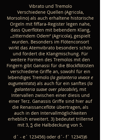
Vibrato und Tremolo
Verschiedene Quellen (Agricola,
Morsolino) als auch erhaltene historische
Orgeln mit fiffara-Register legen nahe,
dass Querflöten mit bebendem Klang,
„zitterndem Odem“ (Agricola), gespielt
wurden. Besonders im Flötenconsort
wirkt das Atemvibrato besonders schön
und fördert die Klangmischung. Für
weitere Formen des Tremolos mit den
Fingern gibt Ganassi für die Blockflötisten
verschiedene Griffe an, sowohl für ein
lebendiges Tremolo (
la galanteria vivace e
augumentata
) als auch für ein sanftes (
la
galanteria suave over placabile
), mit
Intervallen zwischen einer diesis und
einer Terz. Ganassis Griffe sind hier auf
die Renaissanceflöte übertragen, als
auch in den Intervallmöglichkeiten
erheblich erweitert. 3) bedeutet trillernd
mit 3,
5
die Halbdeckung von 5.
d´ - e´ 123456) oder d´- f´ 12345)6