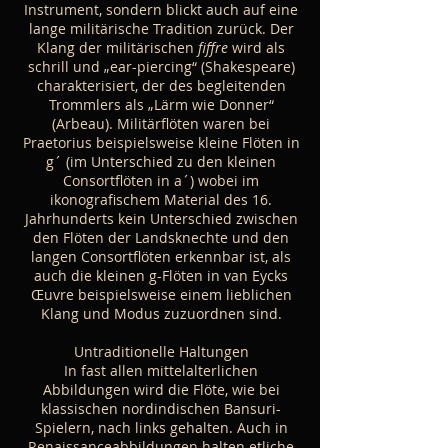
Instrument, sondern blickt auch auf eine
lange militärische Tradition zurück. Der
Klang der militärischen
fiffre
wird als
schrill und „ear-piercing“ (Shakespeare)
charakterisiert, der des begleitenden
Trommlers als „Lärm wie Donner“
(Arbeau). Militärflöten waren bei
Praetorius beispielsweise kleine Flöten in
g´ (im Unterschied zu den kleinen
Consortflöten in a´) wobei im
ikonografischem Material des 16.
Jahrhunderts kein Unterschied zwischen
den Flöten der Landsknechte und den
langen Consortflöten erkennbar ist, als
auch die kleinen g-Flöten in van Eycks
Œuvre beispielsweise einem lieblichen
Klang und Modus zuzuordnen sind.
Untraditionelle Haltungen
In fast allen mittelalterlichen
Abbildungen wird die Flöte, wie bei
klassischen nordindischen Bansuri-
Spielern, nach links gehalten. Auch in
Renaissanceabbildungen halten etliche